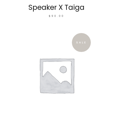
Speaker X Taiga
$
90.00
SALE