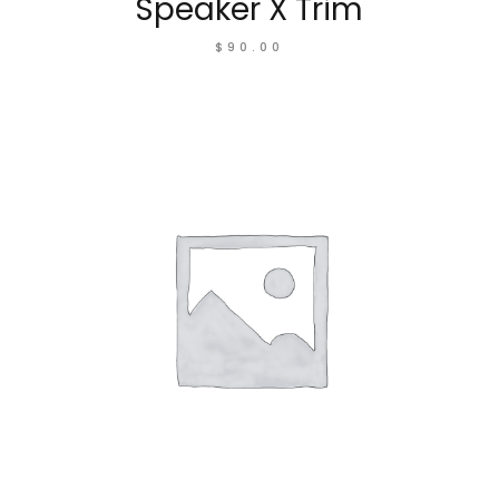
Speaker X Trim
$
90.00